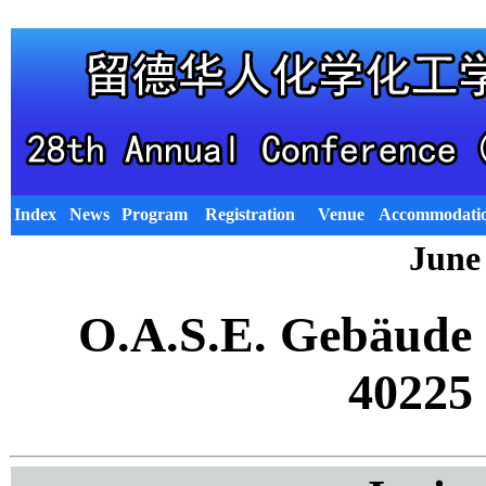
Index
News
Program
Registration
Venue
Accommodati
June 
O.A.S.E. Gebäude 1
40225 